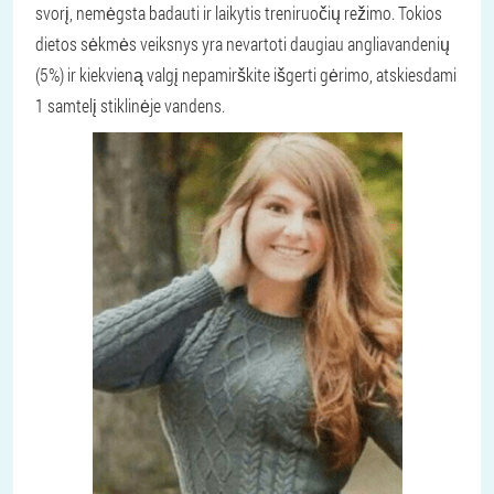
svorį, nemėgsta badauti ir laikytis treniruočių režimo. Tokios
dietos sėkmės veiksnys yra nevartoti daugiau angliavandenių
(5%) ir kiekvieną valgį nepamirškite išgerti gėrimo, atskiesdami
1 samtelį stiklinėje vandens.