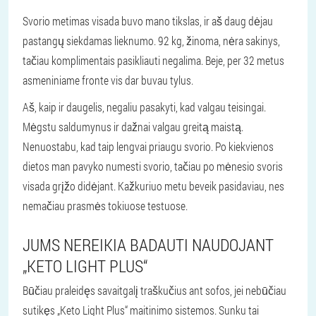
Svorio metimas visada buvo mano tikslas, ir aš daug dėjau
pastangų siekdamas lieknumo. 92 kg, žinoma, nėra sakinys,
tačiau komplimentais pasikliauti negalima. Beje, per 32 metus
asmeniniame fronte vis dar buvau tylus.
Aš, kaip ir daugelis, negaliu pasakyti, kad valgau teisingai.
Mėgstu saldumynus ir dažnai valgau greitą maistą.
Nenuostabu, kad taip lengvai priaugu svorio. Po kiekvienos
dietos man pavyko numesti svorio, tačiau po mėnesio svoris
visada grįžo didėjant. Kažkuriuo metu beveik pasidaviau, nes
nemačiau prasmės tokiuose testuose.
JUMS NEREIKIA BADAUTI NAUDOJANT
„KETO LIGHT PLUS“
Būčiau praleidęs savaitgalį traškučius ant sofos, jei nebūčiau
sutikęs „Keto Light Plus“ maitinimo sistemos. Sunku tai