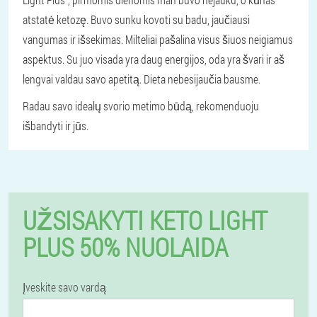
atstatė ketozę. Buvo sunku kovoti su badu, jaučiausi
vangumas ir išsekimas. Milteliai pašalina visus šiuos neigiamus
aspektus. Su juo visada yra daug energijos, oda yra švari ir aš
lengvai valdau savo apetitą. Dieta nebesijaučia bausme.
Radau savo idealų svorio metimo būdą, rekomenduoju
išbandyti ir jūs.
UŽSISAKYTI KETO LIGHT
PLUS 50% NUOLAIDA
Įveskite savo vardą