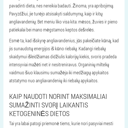
pavadinti dieta, nes nereikia badauti. Žinoma, yra apribojimų.
Pavyzdžiui, jie turėjo atsisakyti saldumynų, kaip ir kitų
angliavandenių. Bet meniu liko visa kita: mėsos, žuvies ir pieno
patiekalai bei mano mėgstamos keptos dešrelės.
Esmė ta, kad išskyrę angliavandenius, jūs pakeičiate kūną, kad
jis sunaudotų energijos iš kūno riebalų. Kadangi riebalų
skaidymui išleidžiamas didžiulis kalorijų kiekis, svoris pradeda
intensyviai mažėti net ir nesitreniravus. Organinių miltelių
vaidmuo šiuo klausimu sumažėja iki medžiagų apykaitos
atstatymo nuo angliavandenių iki riebalų apykaitos.
KAIP NAUDOTI NORINT MAKSIMALIAI
SUMAŽINTI SVORĮ LAIKANTIS
KETOGENINĖS DIETOS
Tai yra labai patogi priemonė tiems, kurie nori pasyviai mesti