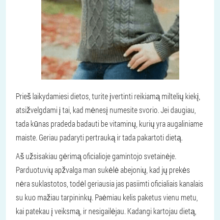
Prieš laikydamiesi dietos, turite įvertinti reikiamą miltelių kiekį,
atsižvelgdami į tai, kad mėnesį numesite svorio. Jei daugiau,
tada kūnas pradeda badauti be vitaminų, kurių yra augaliniame
maiste. Geriau padaryti pertrauką ir tada pakartoti dietą.
Aš užsisakiau gėrimą oficialioje gamintojo svetainėje.
Parduotuvių apžvalga man sukėlė abejonių, kad jų prekės
nėra suklastotos, todėl geriausia jas pasiimti oficialiais kanalais
su kuo mažiau tarpininkų. Paėmiau kelis paketus vienu metu,
kai patekau į veiksmą, ir nesigailėjau. Kadangi kartojau dietą,