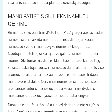
visa tai išnaudojau ir dabar planuoju užsisakyti daugiau.
MANO PATIRTIS SU LIEKNINAMUOJU
GĖRIMU
Remiantis savo patirtimi, „Keto Light Plus“ yra geriausias būdas
numesti svorį. Laikydamasi ketogeninės dietos, anksčiau
numečiau svorio ir man pavyko numesti 7 kilogramus.
Naudojant miltelius, šį kartą buvo galima numesti 11 kg per
mėnesį. Skirtumas yra didelis. Mane taip nunešė, kad po trijų
savaičių pakartojau kursą ir numečiau dar 9 kilogramus. Iš viso
atėmus 20 kilogramų mažiau nei per tris mėnesius. Ir dabar
mano svoris stabilus. Nei vienas numestas svaras negrįžo per
ateinančius keturis mėnesius. Dabar vilkiu trimis dydžiais
mažesnius drabužius ir jaučiuosi nepaprastai lengva.
Dabar apie pojūčius. Anksčiau, prieš derinant dietą su „Keto
Light Plus“, pirmomis dienomis man buvo nejauku, o kūnas