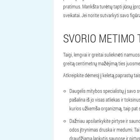
pratimus. Mankšta turėtų tapti jūsų įproči
sveikatai. Jei norite sutvarkyti savo figū
SVORIO METIMO
Taigi, lengvai ir greitai sulieknėti namu
greitą centimetrų mažėjimą ties juosmen
Atkreipkite dėmesį į keletą paprastų tais
Daugelis mitybos specialistų į savo 
pašalina iš jo visas atliekas ir tok
kurios užkemša organizmą, taip pat suk
Dažniau apsilankykite pirtyse ir sauno
odos įtrynimas druska ir medumi. Tai
draudžiama lankytis saunose ir pirtys