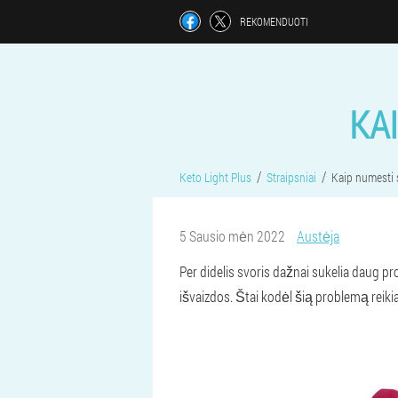
REKOMENDUOTI
KA
Keto Light Plus
Straipsniai
Kaip numesti
5 Sausio mėn 2022
Austėja
Per didelis svoris dažnai sukelia daug 
išvaizdos. Štai kodėl šią problemą reikia 