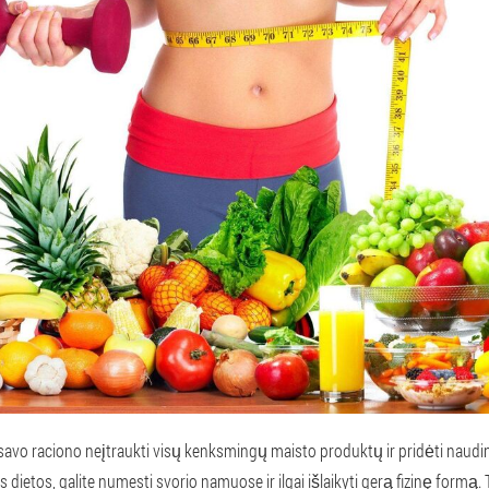
 iš savo raciono neįtraukti visų kenksmingų maisto produktų ir pridėti nau
s dietos, galite numesti svorio namuose ir ilgai išlaikyti gerą fizinę formą.