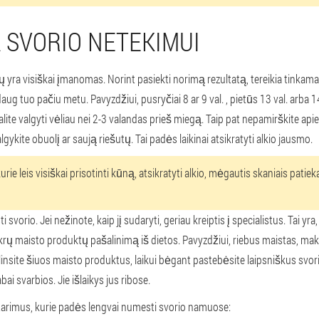
 SVORIO NETEKIMUI
yra visiškai įmanomas. Norint pasiekti norimą rezultatą, tereikia tinkamai
 tuo pačiu metu. Pavyzdžiui, pusryčiai 8 ar 9 val. , pietūs 13 val. arba 14 
alite valgyti vėliau nei 2-3 valandas prieš miegą. Taip pat nepamirškite api
lgykite obuolį ar saują riešutų. Tai padės laikinai atsikratyti alkio jausmo.
rie leis visiškai prisotinti kūną, atsikratyti alkio, mėgautis skaniais patiek
rio. Jei nežinote, kaip jį sudaryti, geriau kreiptis į specialistus. Tai yra,
krų maisto produktų pašalinimą iš dietos. Pavyzdžiui, riebus maistas, mak
šalinsite šiuos maisto produktus, laikui bėgant pastebėsite laipsniškus svor
ai svarbios. Jie išlaikys jus ribose.
tarimus, kurie padės lengvai numesti svorio namuose: