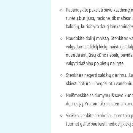
Pabandykite pakeisti savo kasdienę mit
turėtų būti jūsų racione, tik mažesni
kalorijų, kurios yra daug kenksmingesn
Naudokite dalinį maistą. Stenkitės v
valgydamas didelį kiekį maisto jis dalį
nusėda ant jūsų kūno riebalų pavidal
valgyti dažniau po pietų nei ryte.
Stenkitės negerti saldžių gėrimų. Juo
skiesti natūraliu negazuotu vandeniu
Neišmeskite saldumynų iš savo kūno vi
depresiją. Yra tam tikra sistema, kuri
Visiškai venkite alkoholio. Jame taip p
tuomet galite sau leisti nedidelį kiek