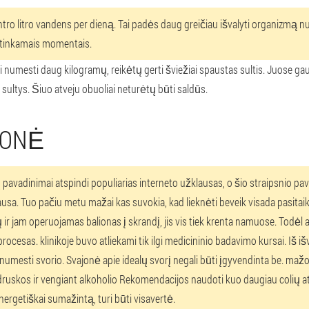
antro litro vandens per dieną. Tai padės daug greičiau išvalyti organizm
netinkamais momentais.
tai numesti daug kilogramų, reikėtų gerti šviežiai spaustas sultis. Juose 
ultys. Šiuo atveju obuoliai neturėtų būti saldūs.
MONĖ
 pavadinimai atspindi populiarias interneto užklausas, o šio straipsnio pa
usa. Tuo pačiu metu mažai kas suvokia, kad lieknėti beveik visada pasitaiko
ir jam operuojamas balionas į skrandį, jis vis tiek krenta namuose. Todėl at
 procesas. klinikoje buvo atliekami tik ilgi medicininio badavimo kursai. Iš i
 numesti svorio. Svajonė apie idealų svorį negali būti įgyvendinta be. maž
druskos ir vengiant alkoholio Rekomendacijos naudoti kuo daugiau colių a
energetiškai sumažintą, turi būti visavertė.