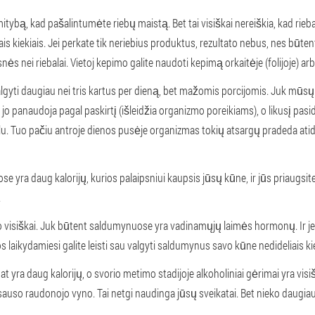
ybą, kad pašalintumėte riebų maistą. Bet tai visiškai nereiškia, kad riebalų
ais kiekiais. Jei perkate tik neriebius produktus, rezultato nebus, nes būt
ės nei riebalai. Vietoj kepimo galite naudoti kepimą orkaitėje (folijoje) ar
algyti daugiau nei tris kartus per dieną, bet mažomis porcijomis. Juk mū
 jo panaudoja pagal paskirtį (išleidžia organizmo poreikiams), o likusį pasid
u. Tuo pačiu antroje dienos pusėje organizmas tokių atsargų pradeda atidė
se yra daug kalorijų, kurios palaipsniui kaupsis jūsų kūne, ir jūs priaugs
.
siškai. Juk būtent saldumynuose yra vadinamųjų laimės hormonų. Ir jei to 
os laikydamiesi galite leisti sau valgyti saldumynus savo kūne nedideliais kie
at yra daug kalorijų, o svorio metimo stadijoje alkoholiniai gėrimai yra visi
į sauso raudonojo vyno. Tai netgi naudinga jūsų sveikatai. Bet nieko daugiau