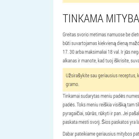
TINKAMA MITYBA
Greitas svorio metimas namuose be dietų 
būti suvartojamas kiekvieną dieną maždaug
17. 30 arba maksimaliai 18 val. Ir jūs neg
alkanas ir manote, kad tuoj iškrisite, suva
Užsirašykite sau geriausius receptus, ku
gramo.
Tinkamai sudarytas meniu padės numesti svo
padės. Toks meniu reiškia visišką tam ti
pyragaičiai, sūrūs, rūkyti ir pan. Jei pa
paskata mesti svorį. Šios paskatos yra lab
Dabar pateikiame geriausius mitybos pa