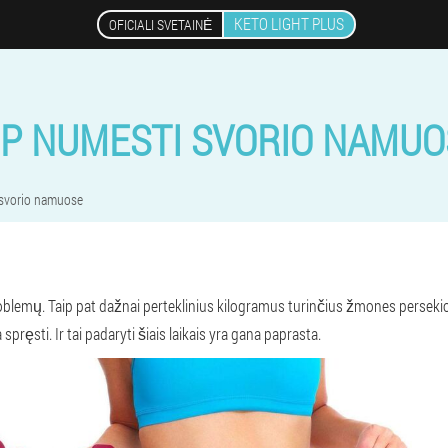
KETO LIGHT PLUS
OFICIALI SVETAINĖ
IP NUMESTI SVORIO NAMUO
 svorio namuose
problemų. Taip pat dažnai perteklinius kilogramus turinčius žmones perse
spręsti. Ir tai padaryti šiais laikais yra gana paprasta.