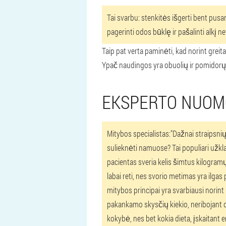
Tai svarbu: stenkitės išgerti bent pus
pagerinti odos būklę ir pašalinti alkį 
Taip pat verta paminėti, kad norint grei
Ypač naudingos yra obuolių ir pomidorų s
EKSPERTO NUO
Mitybos specialistas:
"Dažnai straipsnių
sulieknėti namuose? Tai populiari užkla
pacientas sveria kelis šimtus kilogramų 
labai reti, nes svorio metimas yra ilgas
mitybos principai yra svarbiausi norint
pakankamo skysčių kiekio, neribojant 
kokybė, nes bet kokia dieta, įskaitant 