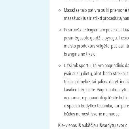
Masažas taip pat yra puiki priemonė t
masažuoklius ir atlikti procedūrą namu
Pasiruoškite teigiamam poveikiui. Dažn
pasimėgavote gardžiu pyragu. Tiesiog s
maisto produktus valgėte, pasidalinti s
branginamo tikslo.
Užsiimk sportu. Tai yra pagrindinis dal
įvairiausių dietų, alinti bado streikai,
tokia galimybė, tai galima daryti ir da
kasdien bėgiokite. Pageidautina ryte.
namuose, o panaudoti galėsite bet ku
ir speciali bodyflex technika, kuri p
būdas numesti svorio namuose.
Kiekvienas iš aukščiau išvardytų svorio 