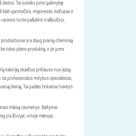
iš dietos. Tai suteiks jums galimybę
li būti garstyčios, majonezas, kečupas ir
 raciono turite pašalinti traškučius,
to produktuose yra daug įvairių cheminių
 be tokio plano produktų, ir jie jums
tų kalorijų skaičius priklauso nuo jūsų
k tai profesionalus mitybos specialistas,
vieną dieną. Tai padės tinkamai tvarkyti
tinasi mūsų raumenys. Baltymai
mų yra žuvyje, virtoje mėsoje,