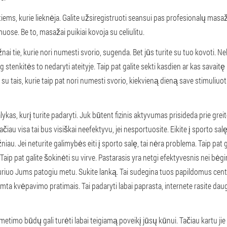
iems, kurie lieknėja. Galite užsiregistruoti seansui pas profesionalų masaž
ose. Be to, masažai puikiai kovoja su celiulitu.
ai tie, kurie nori numesti svorio, sugenda. Bet jūs turite su tuo kovoti. Ne
tenkitės to nedaryti ateityje. Taip pat galite sekti kasdien ar kas savaitę 
u tais, kurie taip pat nori numesti svorio, kiekvieną dieną save stimuliuoti. 
ykas, kurį turite padaryti. Juk būtent fizinis aktyvumas prisideda prie greit
 tačiau visa tai bus visiškai neefektyvu, jei nesportuosite. Eikite į sporto salę
žniau. Jei neturite galimybės eiti į sporto salę, tai nėra problema. Taip pat
 Taip pat galite šokinėti su virve. Pastarasis yra netgi efektyvesnis nei b
riuo Jums patogiu metu. Sukite lanką. Tai sudegina tuos papildomus cent
aremta kvėpavimo pratimais. Tai padaryti labai paprasta, internete rasite d
metimo būdų gali turėti labai teigiamą poveikį jūsų kūnui. Tačiau kartu ji