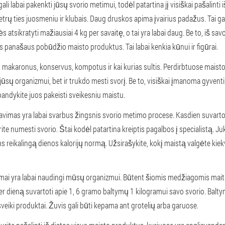
li labai pakenkti jūsų svorio metimui, todėl patartina jį visiškai pašalinti 
etrų ties juosmeniu ir klubais. Daug druskos apima įvairius padažus. Tai ga
tsikratyti mažiausiai 4 kg per savaitę, o tai yra labai daug. Be to, iš savo
us panašaus pobūdžio maisto produktus. Tai labai kenkia kūnui ir figūrai.
ių makaronus, konservus, kompotus ir kai kurias sultis. Perdirbtuose mais
i jūsų organizmui, bet ir trukdo mesti svorį. Be to, visiškai įmanoma gyventi
andykite juos pakeisti sveikesniu maistu.
čiavimas yra labai svarbus žingsnis svorio metimo procese. Kasdien suvarto
orite numesti svorio. Štai kodėl patartina kreiptis pagalbos į specialistą. Ju
ms reikalingą dienos kalorijų normą. Užsirašykite, kokį maistą valgėte kiek
ymai yra labai naudingi mūsų organizmui. Būtent šiomis medžiagomis mai
er dieną suvartoti apie 1, 6 gramo baltymų 1 kilogramui savo svorio. Balty
 sveiki produktai. Žuvis gali būti kepama ant grotelių arba garuose.