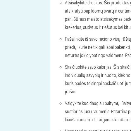
Atsisakykite druskos. Šis produktas ga
atsikratyti papildomų svarų ir centim
pan. Sūraus maisto atsisakymas padės a
krekerius, sūdytus ir riešutus bei kit
Pašalinkite iš savo raciono visų rūš
priedų, kurie ne tik gali labai pakenkt
neturės jokio ypatingo vaidmens. Pab
Skaičiuokite savo kalorijas. Šis skai
individualių savybių ir nuo to, kiek n
kuris padės teisingai apskaičiuoti ju
įrašus.
Valgykite kuo daugiau baltymų. Balt
sustiprins jūsų raumenis. Patartina p
kiaušiniuose ir kt. Tai gana skanūs ir