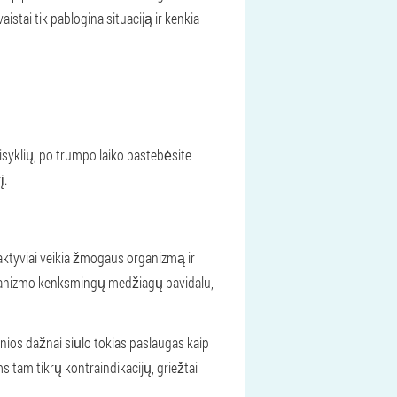
istai tik pablogina situaciją ir kenkia
aisyklių, po trumpo laiko pastebėsite
į.
aktyviai veikia žmogaus organizmą ir
 organizmo kenksmingų medžiagų pavidalu,
vonios dažnai siūlo tokias paslaugas kaip
tam tikrų kontraindikacijų, griežtai