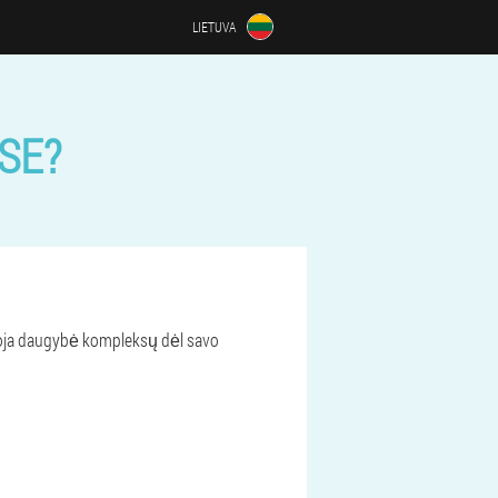
LIETUVA
SE?
kioja daugybė kompleksų dėl savo