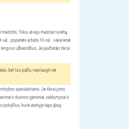
 maitintis. Tokiu atveju maistas turėtų
val. , popietės arbata 16 val. , vakarienė
e lengvus užkandžius. Jei jaučiatės tikrai
alais, bet tuo pačiu nepriaugti nė
 mitybos specialistams. Jie tikrai jums
aronai ir duonos gaminiai, saldumynai ir
io pokyčius, kurie ateityje taps jūsų