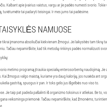
u. Kalbant apie įvairius vaistus, vargu ar jie padės numesti svorio. Tokie va
rą, turėtumėte tai padaryti teisingai. Ir mes jums tai padėsime.
 TAISYKLĖS NAMUOSE
ose tikrai įmanoma absoliučiai kiekvienam žmogui. Jei laikysitės tam tikrų t
iu. Tačiau nepamirškite, kad tik metodų rinkinys padės normalizuoti svor
yklių:
svorio metimo programą įtraukia specialių enterosorbentų naudojimą. Jie 
sinus. Kai žmogus valgo maistą, kuriame yra daug kalorijų, jos nusėda ant
elia gastritą, spuogus ir pan. Ir toks gelis jus išgelbės nuo viso to.
se. Jie taip pat padeda pašalinti iš organizmo toksinus ir atliekas. Be to, 
 gana veiksminga priemonė. Tačiau nepamirškite, kad žmonėms, turintiems 
e.