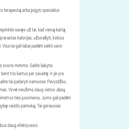
o terapeutą arba įsigyti specialius
lepinkite savęs už tai, kad vieną kartą
prarastas kalorijas, užsirašyti, kokius
Visa tai gali labai padėti siekti savo
o svorio metimo. Galite laikytis
 bent tris kartus per savaitę. Ir jei yra
 galite tai padaryti namuose. Pavyzdžiui,
ėgimas. Virvė neužims daug vietos Jūsų
imetrus ties juosmeniu. Jums gali padėti
augybę vaizdo pamokų. Tai geriausias
e bus daug efektyvesni.