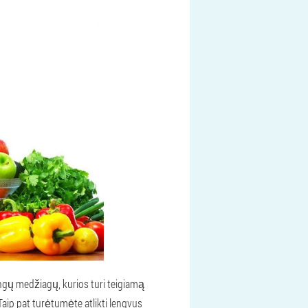
dingų medžiagų, kurios turi teigiamą
 Taip pat turėtumėte atlikti lengvus