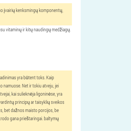
ą nuo įvairių kenksmingų komponentų,
gausu vitaminų ir kitų naudingų medžiagų.
vadinimas yra būtent toks. Kaip
 namuose. Net ir tokiu atveju, jei
vejai, kai sulieknėja ligoninėse, yra
švardintų principų ar taisyklių sveikos
os, bet dažnos maisto porcijos, be
trodo gana prieštaringai. baltymų