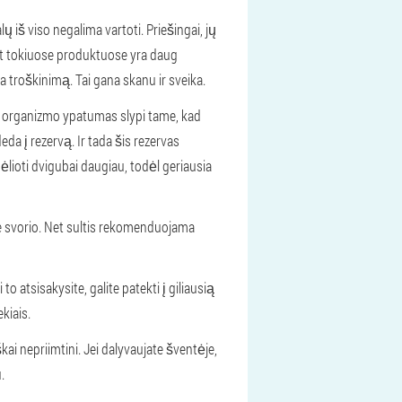
 iš viso negalima vartoti. Priešingai, jų
ent tokiuose produktuose yra daug
ba troškinimą. Tai gana skanu ir sveika.
sų organizmo ypatumas slypi tame, kad
eda į rezervą. Ir tada šis rezervas
lioti dvigubai daugiau, todėl geriausia
ite svorio. Net sultis rekomenduojama
atsisakysite, galite patekti į giliausią
kiais.
škai nepriimtini. Jei dalyvaujate šventėje,
.